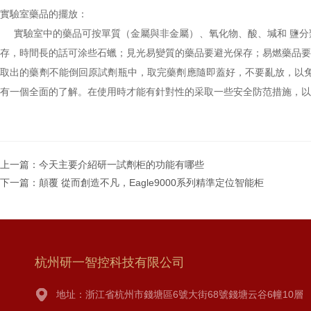
實驗室藥品的擺放：
實驗室中的藥品可按單質（金屬與非金屬）、氧化物、酸、堿和 鹽分
存，時間長的話可涂些石蠟；見光易變質的藥品要避光保存；易燃藥品要
取出的藥劑不能倒回原試劑瓶中，取完藥劑應隨即蓋好，不要亂放，以
有一個全面的了解。在使用時才能有針對性的采取一些安全防范措施，以
上一篇：
今天主要介紹研一試劑柜的功能有哪些
下一篇：
顛覆 從而創造不凡，Eagle9000系列精準定位智能柜
杭州研一智控科技有限公司
地址：浙江省杭州市錢塘區6號大街68號錢塘云谷6幢10層