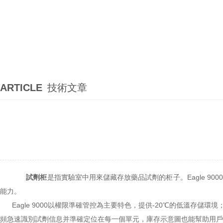
ARTICLE
技術文章
試劑柜
是指實驗室中用來儲藏存放藥品試劑的柜子。Eagle 9
能力。
Eagle 9000以權限準確管控為主要特色，提供-20℃的低溫存儲
頻急速識別試劑信息并準確定位在每一個單元，庫存示意圖也能幫助用戶