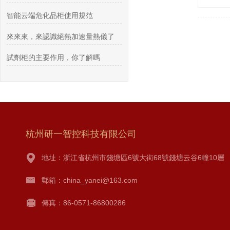
智能云端危化品柜使用規范
來來來，來認識絕熱加速量熱儀了
試劑柜的主要作用，你了解嗎
杭州研一智控科技有限公司
地址：浙江省杭州市錢塘區6號大街68號錢塘云谷6幢10層
郵箱：
china_yanei@163.com
傳真：86-0571-86800286